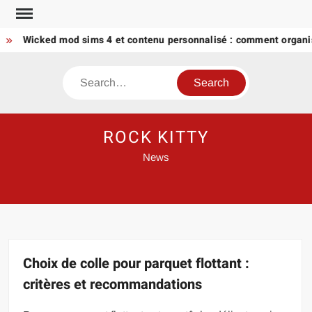
Skip
to
Wicked mod sims 4 et contenu personnalisé : comment organiser v
content
Search
ROCK KITTY
News
Choix de colle pour parquet flottant :
critères et recommandations